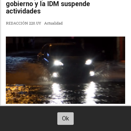
gobierno y la IDM suspende
actividades
REDACCIÓN 220.UY
Actualidad
CECOED de Soriano exhorta a tomar
Ok
Escucha este art. 220uy
medidas preventivas por pronósticos
de tormentas severas