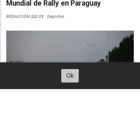
Mundial de Rally en Paraguay
REDACCIÓN 220.UY
Deportes
Ok
Escucha este art. 220uy
Sobre Perimetral Lussich: Habilitaron
nuevo alumbrado desde el barrio La
Fortuna a Chacras del Pinar