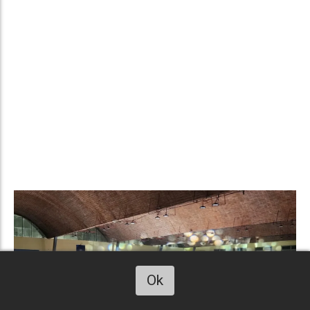
Ok
Escucha este art. 220uy